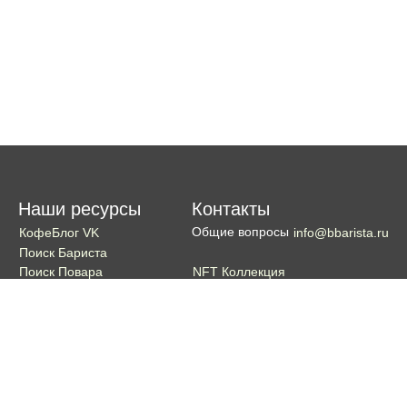
Наши ресурсы
Контакты
Общие вопросы
КофеБлог VK
info@bbarista.ru
Поиск Бариста
NFT Коллекция
Поиск Повара
Поиск Бармена
Поиск Официанта
Если хотите поддержать проект
Поддержать