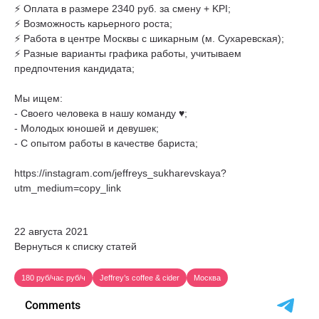
⚡️ Оплата в размере 2340 руб. за смену + KPI;
⚡️ Возможность карьерного роста;
⚡️ Работа в центре Москвы с шикарным (м. Сухаревская);
⚡️ Разные варианты графика работы, учитываем
предпочтения кандидата;
Мы ищем:
- Своего человека в нашу команду ♥️;
- Молодых юношей и девушек;
- С опытом работы в качестве бариста;
https://instagram.com/jeffreys_sukharevskaya?
utm_medium=copy_link
22 августа 2021
Вернуться к списку статей
180 руб/час руб/ч
Jeffrey’s coffee & cider
Москва