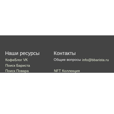
Наши ресурсы
Контакты
Общие вопросы
КофеБлог VK
info@bbarista.ru
Поиск Бариста
NFT Коллекция
Поиск Повара
Поиск Бармена
Поиск Официанта
Если хотите поддержать проект
Поддержать