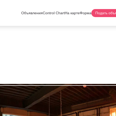
Объявления
Control Chart
На карте
Форма
Подать объ