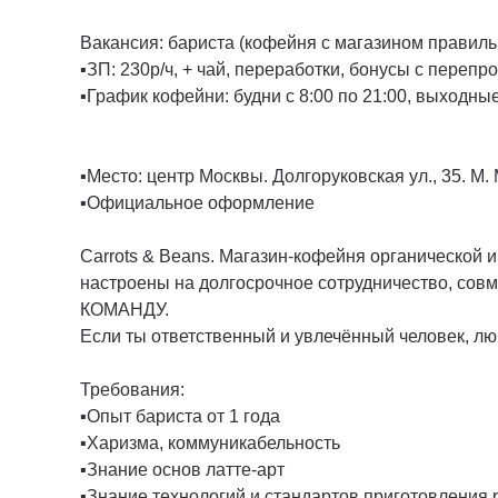
Вакансия: бариста (кофейня с магазином правиль
▪️ЗП: 230р/ч, + чай, переработки, бонусы с переп
▪️График кофейни: будни с 8:00 по 21:00, выходные
▪️Место: центр Москвы. Долгоруковская ул., 35. М
▪️Официальное оформление
Carrots & Beans. Магазин-кофейня органической
настроены на долгосрочное сотрудничество, совм
КОМАНДУ.
Если ты ответственный и увлечённый человек, люб
Требования:
▪️Опыт бариста от 1 года
▪️Харизма, коммуникабельность
▪️Знание основ латте-арт
▪️Знание технологий и стандартов приготовления