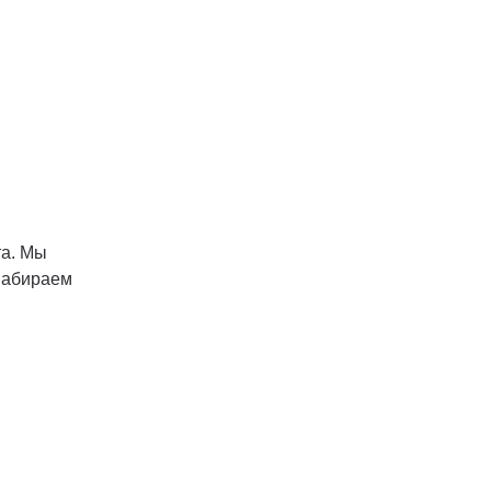
та. Мы
 набираем