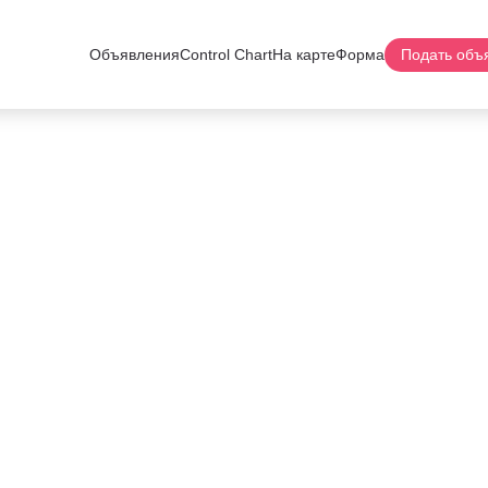
Объявления
Control Chart
На карте
Форма
Подать объ