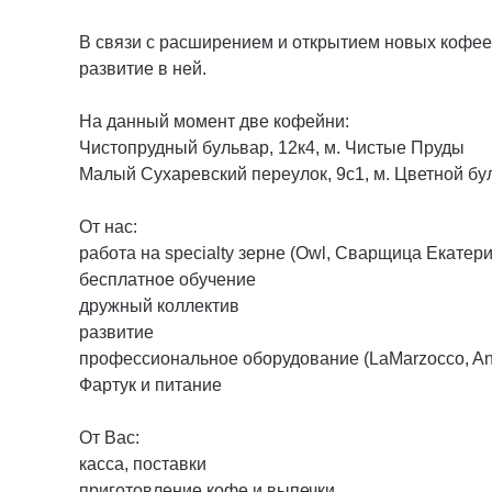
В связи с расширением и открытием новых кофее
развитие в ней.
На данный момент две кофейни:
Чистопрудный бульвар, 12к4, м. Чистые Пруды
Малый Сухаревский переулок, 9с1, м. Цветной бу
От нас:
работа на specialty зерне (Owl, Сварщица Екатер
бесплатное обучение
дружный коллектив
развитие
профессиональное оборудование (LaMarzocco, An
Фартук и питание
От Вас:
касса, поставки
приготовление кофе и выпечки