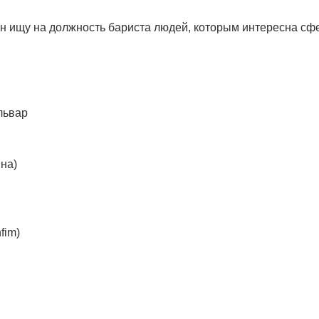
н ищу на должность бариста людей, которым интересна сф
львар
ина)
fim)