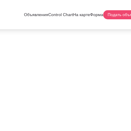
Объявления
Control Chart
На карте
Форма
Подать объ