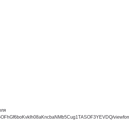
еля
odjgc6OFhGf6boKvkIh08aKncbaNMb5Cug1TASOF3YEVDQ/viewfo