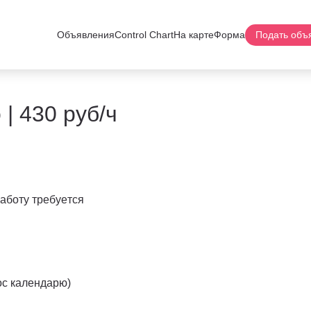
Объявления
Control Chart
На карте
Форма
Подать объ
| 430 руб/ч
аботу требуeтся
гос календарю)