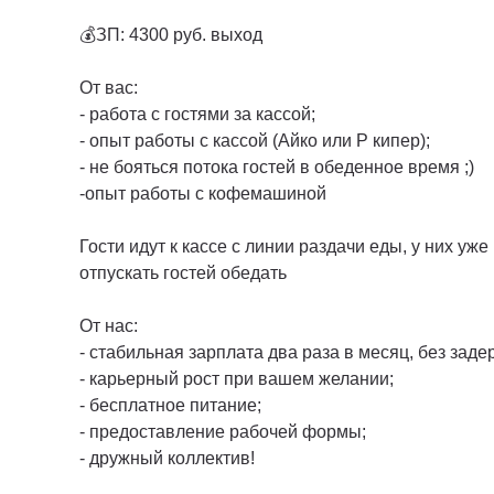
💰ЗП: 4300 руб. выход
От вас:
- работа с гостями за кассой;
- oпыт работы с каcсoй (Aйко или Р кипер);
- не бояться потока гостей в обеденное время ;)
-опыт работы с кофемашиной
Гости идут к кассе с линии раздачи еды, у них уж
отпускать гостей обедать
От нас:
- стабильная зарплата два раза в месяц, без заде
- карьерный рост при вашем желании;
- бесплатное питание;
- предоставление рабочей формы;
- дружный коллектив!