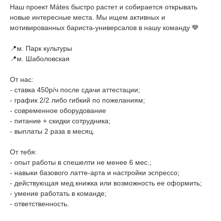
Наш проект Mátes быстро растет и собирается открывать
новые интересные места. Мы ищем активных и
мотивированных бариста-универсалов в нашу команду 💙
📍м. Парк культуры
📍м. Шаболовская
От нас:
- ставка 450р/ч после сдачи аттестации;
- график 2/2 либо гибкий по пожеланиям;
- современное оборудование
- питание + скидки сотрудника;
- выплаты 2 раза в месяц.
От тебя:
- опыт работы в спешелти не менее 6 мес.;
- навыки базового латте-арта и настройки эспрессо;
- действующая мед.книжка или возможность ее оформить;
- умение работать в команде;
- ответственность.