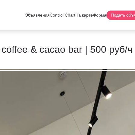
Объявления
Control Chart
На карте
Форма
Подать объ
 coffee & cacao bar | 500 руб/ч