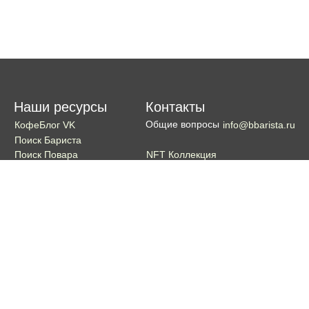
Наши ресурсы
Контакты
Общие вопросы
КофеБлог VK
info@bbarista.ru
Поиск Бариста
NFT Коллекция
Поиск Повара
Поиск Бармена
Поиск Официанта
Если хотите поддержать проект
Поддержать
Кошелек TON coin:
EQDg_ZH-PGUYvE74nKxQ3eXqKg9ygxhcxunqg-TdFNMi8VLr