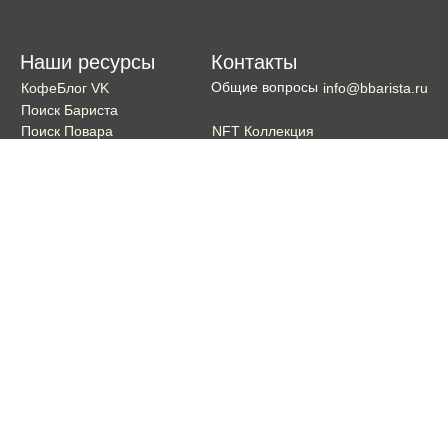
Наши ресурсы
Контакты
Общие вопросы
КофеБлог VK
info@bbarista.ru
Поиск Бариста
NFT Коллекция
Поиск Повара
Поиск Бармена
Поиск Официанта
Если хотите поддержать проект
Поддержать
Кошелек TON coin:
EQDg_ZH-PGUYvE74nKxQ3eXqKg9ygxhcxunqg-TdFNMi8VLr
Портал для бариста, владельцев кофеен и любителей кофе