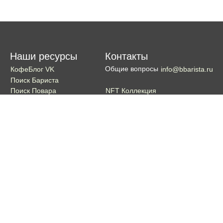
Наши ресурсы
Контакты
Общие вопросы
КофеБлог VK
info@bbarista.ru
Поиск Бариста
NFT Коллекция
Поиск Повара
Поиск Бармена
Поиск Официанта
Если хотите поддержать проект
Поддержать
Кошелек TON coin:
EQDg_ZH-PGUYvE74nKxQ3eXqKg9ygxhcxunqg-TdFNMi8VLr