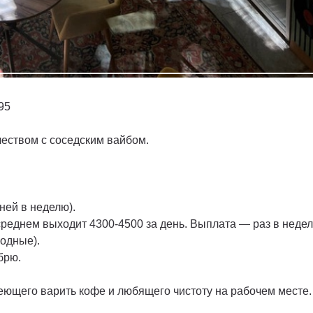
95
чеством с соседским вайбом.
дней в неделю).
 среднем выходит 4300-4500 за день. Выплата — раз в неде
ходные).
брю.
меющего варить кофе и любящего чистоту на рабочем месте