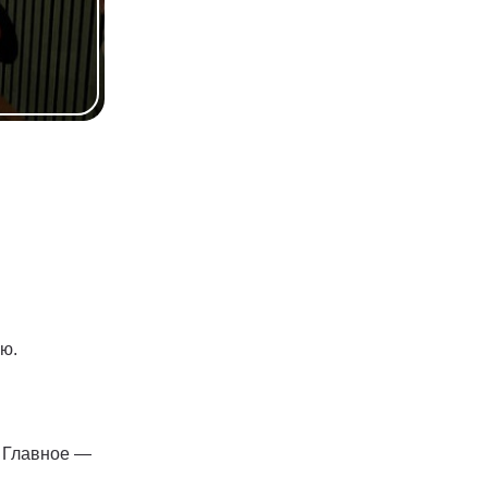
лю.
. Главное —