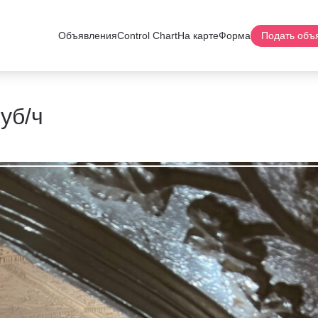
Объявления
Control Chart
На карте
Форма
Подать объ
руб/ч