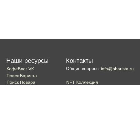
Наши ресурсы
Контакты
Общие вопросы
КофеБлог VK
info@bbarista.ru
Поиск Бариста
NFT Коллекция
Поиск Повара
Поиск Бармена
Поиск Официанта
Если хотите поддержать проект
Поддержать