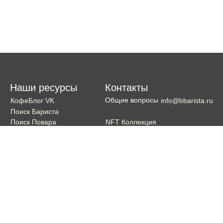
Наши ресурсы
Контакты
Общие вопросы
КофеБлог VK
info@bbarista.ru
Поиск Бариста
NFT Коллекция
Поиск Повара
Поиск Бармена
Поиск Официанта
Если хотите поддержать проект
Поддержать
Кошелек TON coin: