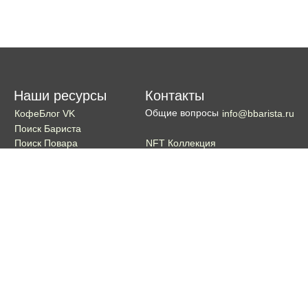
Наши ресурсы
Контакты
Общие вопросы
КофеБлог VK
info@bbarista.ru
Поиск Бариста
NFT Коллекция
Поиск Повара
Поиск Бармена
Поиск Официанта
Если хотите поддержать проект
Поддержать
Кошелек TON coin:
EQDg_ZH-PGUYvE74nKxQ3eXqKg9ygxhcxunqg-TdFNMi8VLr