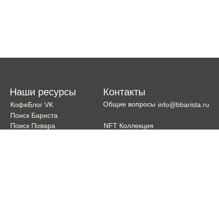
Наши ресурсы
Контакты
Общие вопросы
КофеБлог VK
info@bbarista.ru
Поиск Бариста
NFT Коллекция
Поиск Повара
Поиск Бармена
Поиск Официанта
Если хотите поддержать проект
Поддержать
Кошелек TON coin: