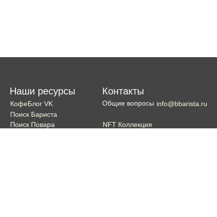
Наши ресурсы
Контакты
Общие вопросы
КофеБлог VK
info@bbarista.ru
Поиск Бариста
NFT Коллекция
Поиск Повара
Поиск Бармена
Поиск Официанта
Если хотите поддержать проект
Поддержать
Кошелек TON coin: