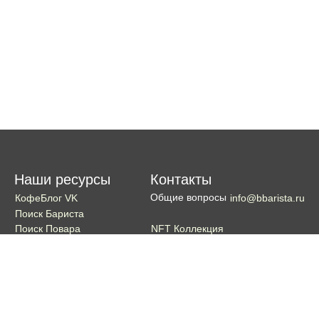
Наши ресурсы
Контакты
Общие вопросы
КофеБлог VK
info@bbarista.ru
Поиск Бариста
NFT Коллекция
Поиск Повара
Поиск Бармена
Поиск Официанта
Если хотите поддержать проект
Поддержать