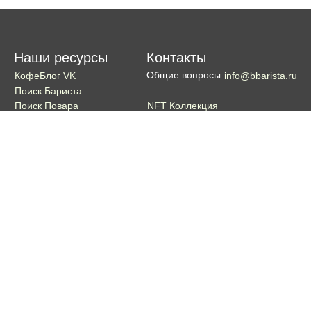
Наши ресурсы
Контакты
Общие вопросы
КофеБлог VK
info@bbarista.ru
Поиск Бариста
NFT Коллекция
Поиск Повара
Поиск Бармена
Поиск Официанта
Если хотите поддержать проект
Поддержать
Кошелек TON coin:
EQDg_ZH-PGUYvE74nKxQ3eXqKg9ygxhcxunqg-TdFNMi8VLr
Портал для бариста, владельцев кофеен и любителей кофе