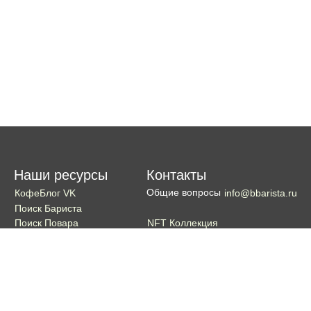
Наши ресурсы
Контакты
Общие вопросы
КофеБлог VK
info@bbarista.ru
Поиск Бариста
NFT Коллекция
Поиск Повара
Поиск Бармена
Поиск Официанта
Если хотите поддержать проект
Поддержать