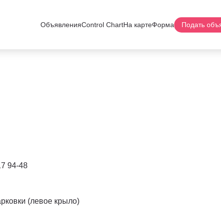
Объявления
Control Chart
На карте
Форма
Подать объ
17 94-48
арковки (левое крыло)